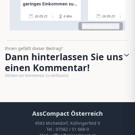
geringes Einkommen zum
Sparen
26.09.23
|
6
Min.
26.09.23
|
6
Mehr anzeigen
Ihnen gefällt dieser Beitrag?
Dann hinterlassen Sie uns
einen Kommentar!
(Klicken um Kommentar zu verfassen)
AssCompact Österreich
4563 Micheldorf, Kollingerfeld 9
Tel.:
07582 / 51 668-0