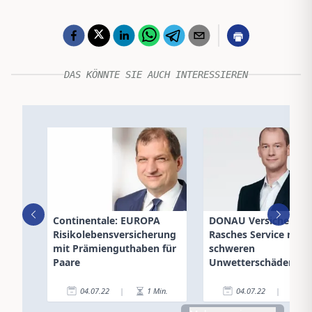
DAS KÖNNTE SIE AUCH INTERESSIEREN
Continentale: EUROPA
DONAU Versicherung
Risikolebensversicherung
Rasches Service nach
mit Prämienguthaben für
schweren
Paare
Unwetterschäden
04.07.22
|
1
Min.
04.07.22
|
2