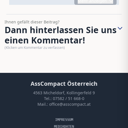
Mehr anzeigen
Ihnen gefällt dieser Beitrag?
Dann hinterlassen Sie uns
einen Kommentar!
(Klicken um Kommentar zu verfassen)
AssCompact Österreich
4563 Micheldorf, Kollingerfeld 9
Tel.:
07582 / 51 668-0
Mail.:
office@asscompact.at
IMPRESSUM
MEDIADATEN