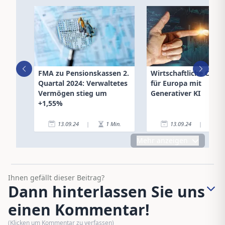
FMA zu Pensionskassen 2.
Wirtschaftliche Chan
Quartal 2024: Verwaltetes
für Europa mit
Vermögen stieg um
Generativer KI
+1,55%
13.09.24
|
1
Min.
13.09.24
|
4
Mehr anzeigen
Ihnen gefällt dieser Beitrag?
Dann hinterlassen Sie uns
einen Kommentar!
(Klicken um Kommentar zu verfassen)