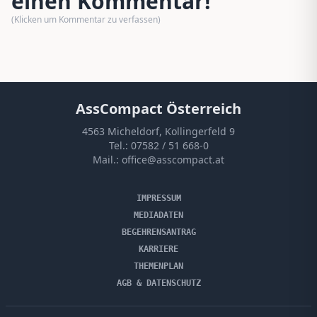
einen Kommentar!
(Klicken um Kommentar zu verfassen)
AssCompact Österreich
4563 Micheldorf, Kollingerfeld 9
Tel.:
07582 / 51 668-0
Mail.:
office@asscompact.at
IMPRESSUM
MEDIADATEN
BEGEHRENSANTRAG
KARRIERE
THEMENPLAN
AGB & DATENSCHUTZ