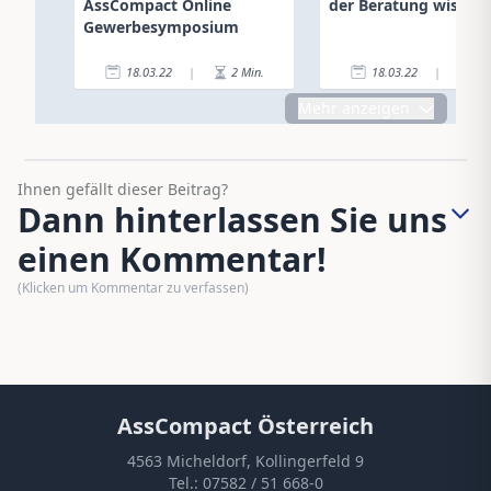
AssCompact Online
der Beratung wissen 
Gewerbesymposium
18.03.22
|
2
Min.
18.03.22
|
2
Mehr anzeigen
Ihnen gefällt dieser Beitrag?
Dann hinterlassen Sie uns
einen Kommentar!
(Klicken um Kommentar zu verfassen)
AssCompact Österreich
4563 Micheldorf, Kollingerfeld 9
Tel.:
07582 / 51 668-0