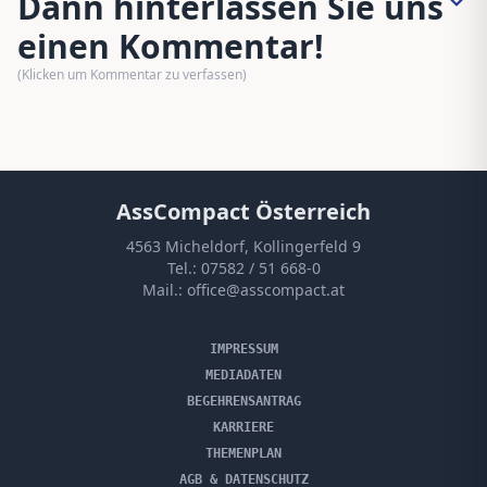
Dann hinterlassen Sie uns
einen Kommentar!
(Klicken um Kommentar zu verfassen)
AssCompact Österreich
4563 Micheldorf, Kollingerfeld 9
Tel.:
07582 / 51 668-0
Mail.:
office@asscompact.at
IMPRESSUM
MEDIADATEN
BEGEHRENSANTRAG
KARRIERE
THEMENPLAN
AGB & DATENSCHUTZ