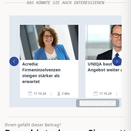
DAS KÖNNTE SIE AUCH INTERESSIEREN
Acredia:
UNIQA baut Telemedi
Firmeninsolvenzen
Angebot weiter aus
steigen stärker als
erwartet
17.10.24
|
3
Min.
17.10.24
|
2
Mehr anzeigen
Ihnen gefällt dieser Beitrag?